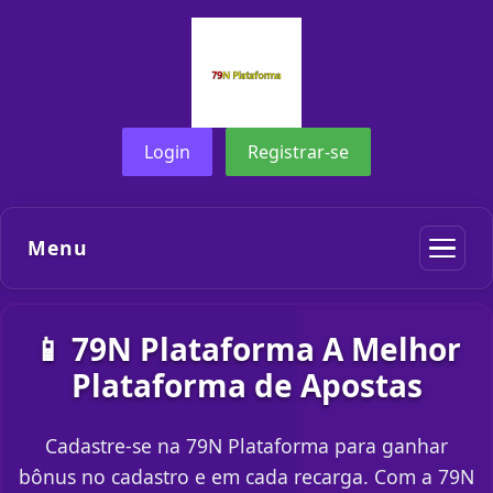
Login
Registrar-se
Menu
📱 79N Plataforma A Melhor
Plataforma de Apostas
Cadastre-se na 79N Plataforma para ganhar
bônus no cadastro e em cada recarga. Com a 79N