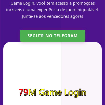
Game Login, você tem acesso a promoções
incríveis e uma experiência de jogo inigualável.
Junte-se aos vencedores agora!
SEGUIR NO TELEGRAM