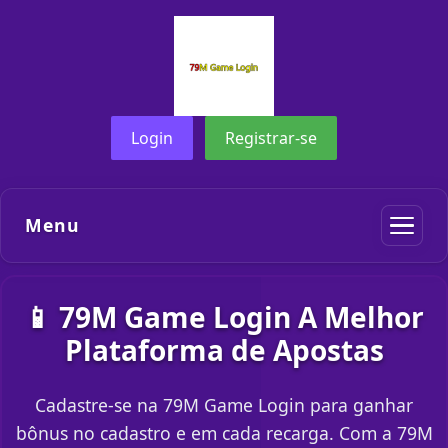
Login
Registrar-se
Menu
📱 79M Game Login A Melhor
Plataforma de Apostas
Cadastre-se na 79M Game Login para ganhar
bônus no cadastro e em cada recarga. Com a 79M