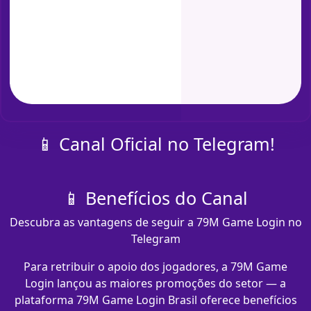
📱 Canal Oficial no Telegram!
📱 Benefícios do Canal
Descubra as vantagens de seguir a 79M Game Login no
Telegram
Para retribuir o apoio dos jogadores, a 79M Game
Login lançou as maiores promoções do setor — a
plataforma 79M Game Login Brasil oferece benefícios