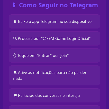
📱 Como Seguir no Telegram
📱 Baixe o app Telegram no seu dispositivo
🔍 Procure por "@79M Game LoginOficial"
👆 Toque em "Entrar" ou "Join"
🔔 Ative as notificações para não perder
nada
💬 Participe das conversas e interaja