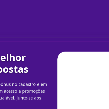
elhor
postas
bônus no cadastro e em
em acesso a promoções
ualável. Junte-se aos