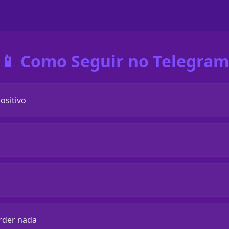
📱 Como Seguir no Telegram
ositivo
erder nada