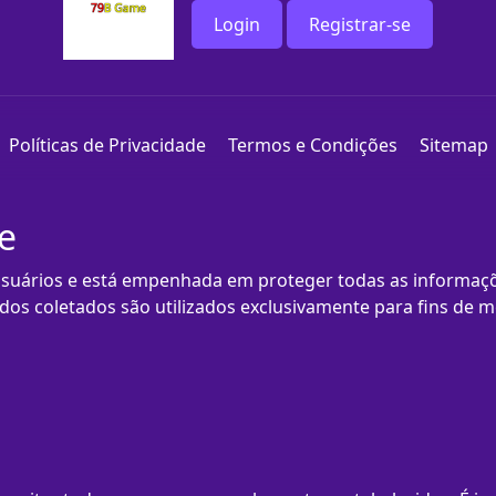
Login
Registrar-se
Políticas de Privacidade
Termos e Condições
Sitemap
de
 usuários e está empenhada em proteger todas as informaçõ
os coletados são utilizados exclusivamente para fins de m