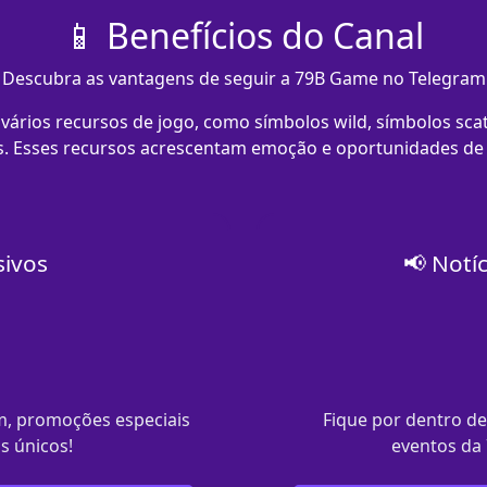
📱 Benefícios do Canal
Descubra as vantagens de seguir a 79B Game no Telegram
rios recursos de jogo, como símbolos wild, símbolos scat
s. Esses recursos acrescentam emoção e oportunidades de
sivos
📢 Notí
m, promoções especiais
Fique por dentro d
s únicos!
eventos da