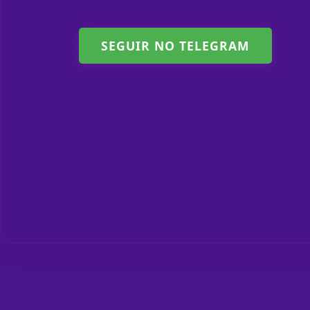
SEGUIR NO TELEGRAM