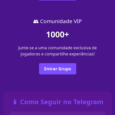
👥 Comunidade VIP
1000+
Junte-se a uma comunidade exclusiva de
jogadores e compartilhe experiências!
Entrar Grupo
📱 Como Seguir no Telegram