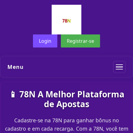
Login
Registrar-se
Menu
📱 78N A Melhor Plataforma
de Apostas
Cadastre-se na 78N para ganhar bônus no
cadastro e em cada recarga. Com a 78N, você tem