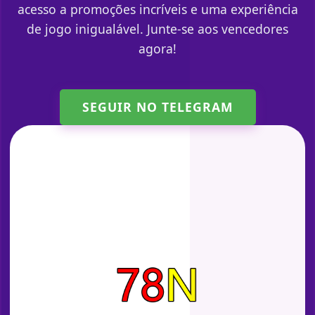
acesso a promoções incríveis e uma experiência
de jogo inigualável. Junte-se aos vencedores
agora!
SEGUIR NO TELEGRAM