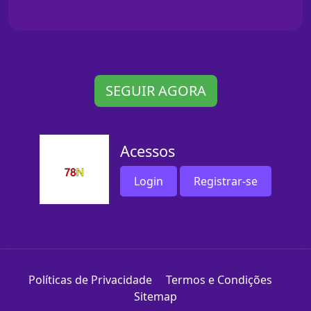
SEGUIR AGORA
Acessos
Login
Registrar-se
Políticas de Privacidade
Termos e Condições
Sitemap