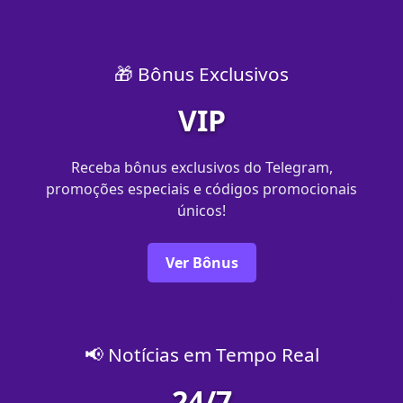
🎁 Bônus Exclusivos
VIP
Receba bônus exclusivos do Telegram,
promoções especiais e códigos promocionais
únicos!
Ver Bônus
📢 Notícias em Tempo Real
24/7