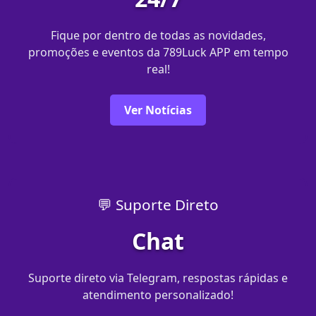
Fique por dentro de todas as novidades,
promoções e eventos da 789Luck APP em tempo
real!
Ver Notícias
💬 Suporte Direto
Chat
Suporte direto via Telegram, respostas rápidas e
atendimento personalizado!