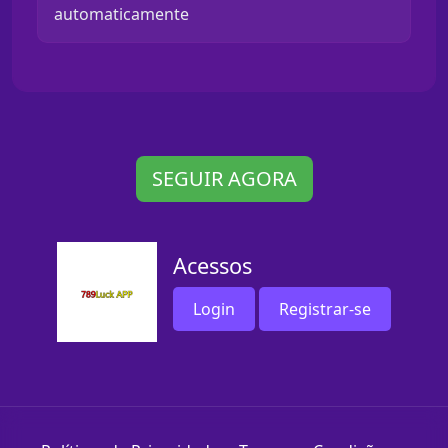
automaticamente
SEGUIR AGORA
Acessos
Login
Registrar-se