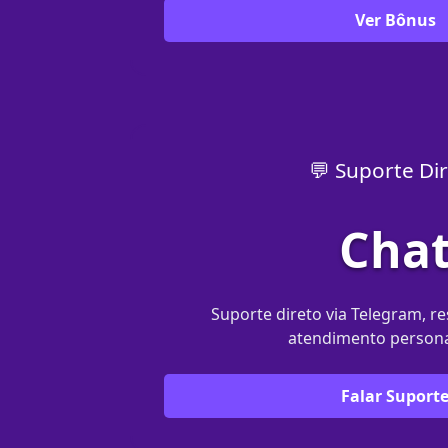
Ver Bônus
💬 Suporte Di
Cha
Suporte direto via Telegram, r
atendimento persona
Falar Suport