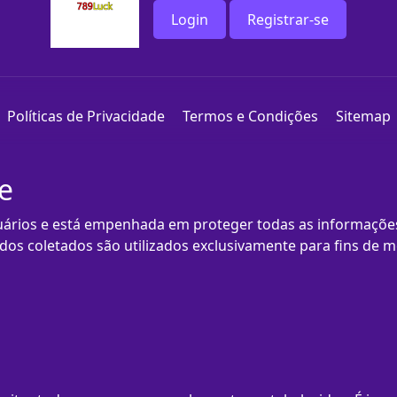
Login
Registrar-se
Políticas de Privacidade
Termos e Condições
Sitemap
de
suários e está empenhada em proteger todas as informaçõe
os coletados são utilizados exclusivamente para fins de m