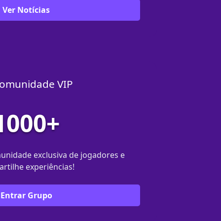
Ver Notícias
Comunidade VIP
1000+
unidade exclusiva de jogadores e
rtilhe experiências!
Entrar Grupo