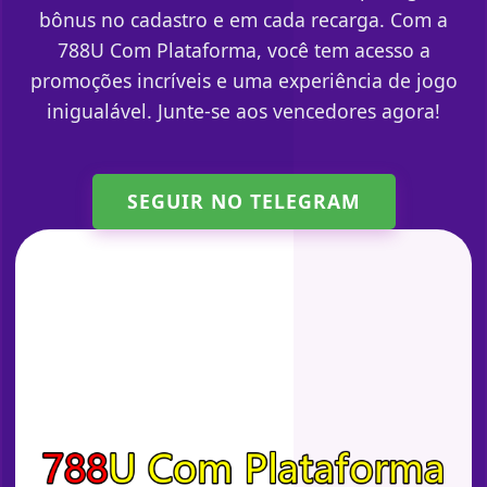
bônus no cadastro e em cada recarga. Com a
788U Com Plataforma, você tem acesso a
promoções incríveis e uma experiência de jogo
inigualável. Junte-se aos vencedores agora!
SEGUIR NO TELEGRAM