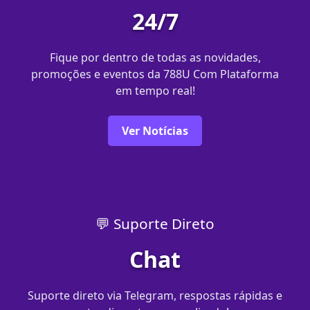
24/7
Fique por dentro de todas as novidades,
promoções e eventos da 788U Com Plataforma
em tempo real!
Ver Notícias
💬 Suporte Direto
Chat
Suporte direto via Telegram, respostas rápidas e