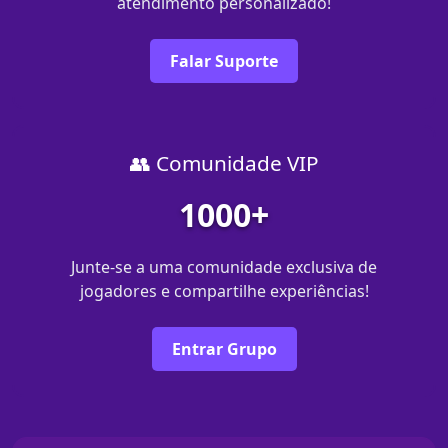
atendimento personalizado!
Falar Suporte
👥 Comunidade VIP
1000+
Junte-se a uma comunidade exclusiva de
jogadores e compartilhe experiências!
Entrar Grupo