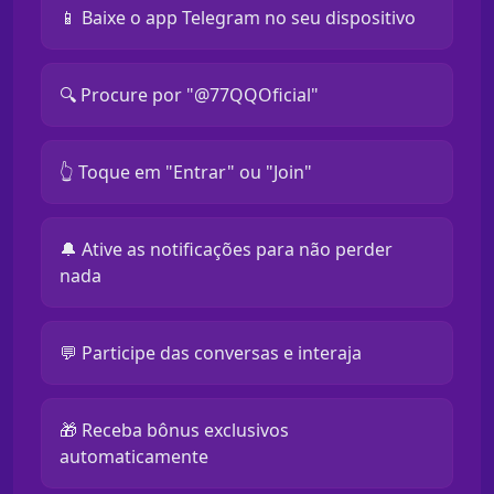
📱 Baixe o app Telegram no seu dispositivo
🔍 Procure por "@77QQOficial"
👆 Toque em "Entrar" ou "Join"
🔔 Ative as notificações para não perder
nada
💬 Participe das conversas e interaja
🎁 Receba bônus exclusivos
automaticamente