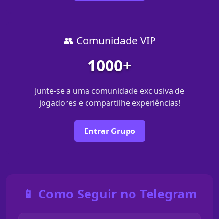
👥 Comunidade VIP
1000+
Junte-se a uma comunidade exclusiva de
jogadores e compartilhe experiências!
Entrar Grupo
📱 Como Seguir no Telegram