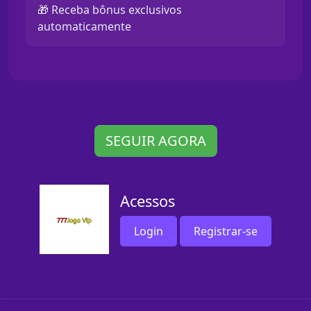
🎁 Receba bônus exclusivos
automaticamente
SEGUIR AGORA
Acessos
Login
Registrar-se