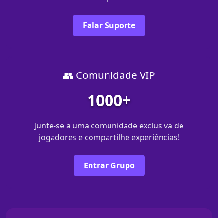
Falar Suporte
👥 Comunidade VIP
1000+
Junte-se a uma comunidade exclusiva de
jogadores e compartilhe experiências!
Entrar Grupo