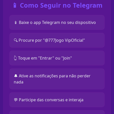
📱 Como Seguir no Telegram
📱 Baixe o app Telegram no seu dispositivo
🔍 Procure por "@777Jogo VipOficial"
👆 Toque em "Entrar" ou "Join"
🔔 Ative as notificações para não perder
nada
💬 Participe das conversas e interaja