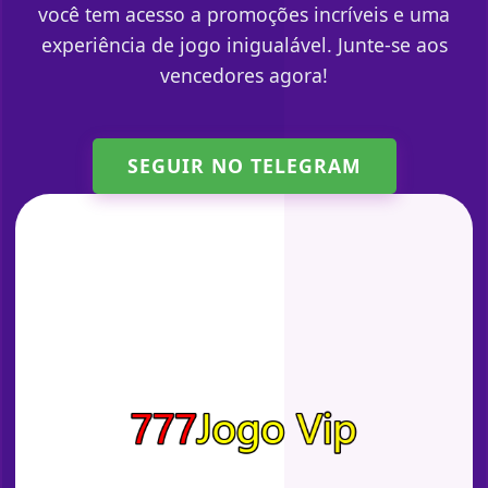
você tem acesso a promoções incríveis e uma
experiência de jogo inigualável. Junte-se aos
vencedores agora!
SEGUIR NO TELEGRAM