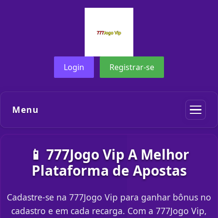
Login
Registrar-se
Menu
📱 777Jogo Vip A Melhor
Plataforma de Apostas
Cadastre-se na 777Jogo Vip para ganhar bônus no
cadastro e em cada recarga. Com a 777Jogo Vip,