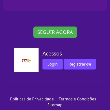
SEGUIR AGORA
Acessos
Login
Registrar-se
Políticas de Privacidade
Termos e Condições
Sitemap