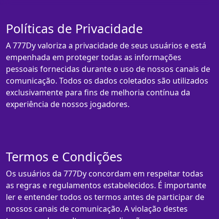
Políticas de Privacidade
A 777Dy valoriza a privacidade de seus usuários e está
empenhada em proteger todas as informações
pessoais fornecidas durante o uso de nossos canais de
comunicação. Todos os dados coletados são utilizados
exclusivamente para fins de melhoria contínua da
experiência de nossos jogadores.
Termos e Condições
Os usuários da 777Dy concordam em respeitar todas
as regras e regulamentos estabelecidos. É importante
ler e entender todos os termos antes de participar de
nossos canais de comunicação. A violação destes