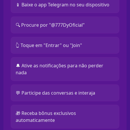
📱 Baixe o app Telegram no seu dispositivo
🔍 Procure por "@777DyOficial"
👆 Toque em "Entrar" ou "Join"
🔔 Ative as notificações para não perder
nada
💬 Participe das conversas e interaja
🎁 Receba bônus exclusivos
automaticamente