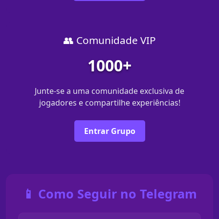
👥 Comunidade VIP
1000+
Junte-se a uma comunidade exclusiva de
jogadores e compartilhe experiências!
Entrar Grupo
📱 Como Seguir no Telegram