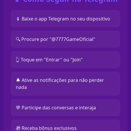
📱 Baixe o app Telegram no seu dispositivo
🔍 Procure por "@7777GameOficial"
👆 Toque em "Entrar" ou "Join"
🔔 Ative as notificações para não perder
nada
💬 Participe das conversas e interaja
🎁 Receba bônus exclusivos