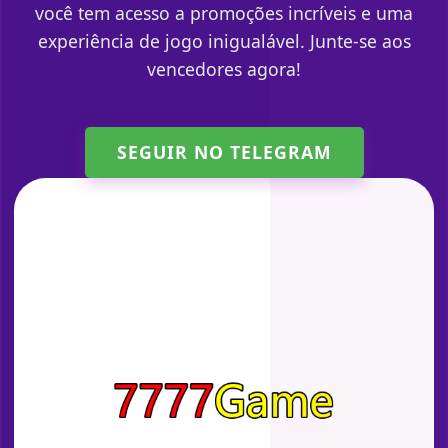
você tem acesso a promoções incríveis e uma
experiência de jogo inigualável. Junte-se aos
vencedores agora!
SEGUIR NO TELEGRAM