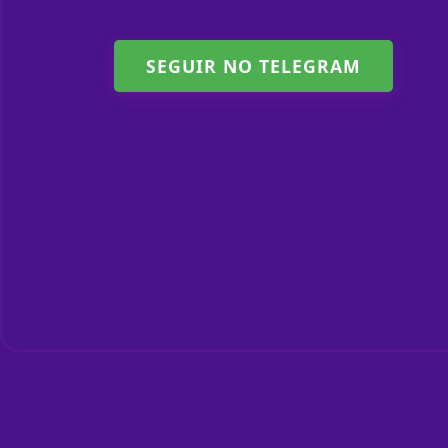
SEGUIR NO TELEGRAM