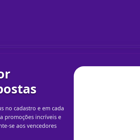
or
postas
us no cadastro e em cada
a promoções incríveis e
unte-se aos vencedores