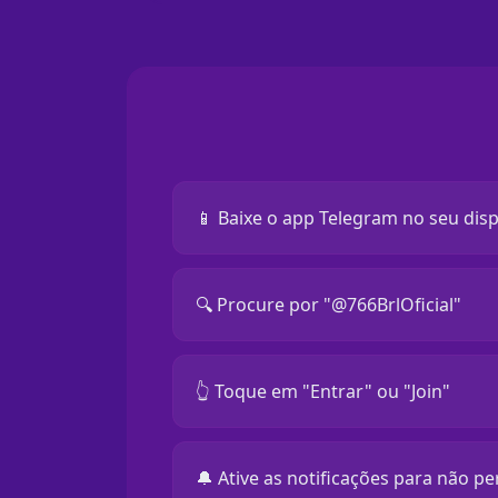
📱 Baixe o app Telegram no seu disp
🔍 Procure por "@766BrlOficial"
👆 Toque em "Entrar" ou "Join"
🔔 Ative as notificações para não p