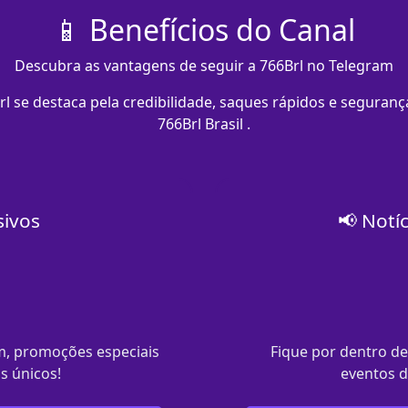
📱 Benefícios do Canal
Descubra as vantagens de seguir a 766Brl no Telegram
 se destaca pela credibilidade, saques rápidos e seguranç
766Brl Brasil .
sivos
📢 Notí
m, promoções especiais
Fique por dentro d
s únicos!
eventos d