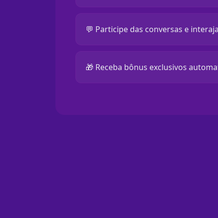
💬 Participe das conversas e interaj
🎁 Receba bônus exclusivos autom