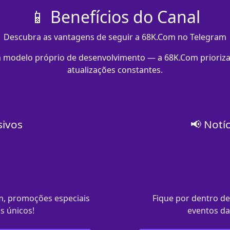
📱 Benefícios do Canal
Descubra as vantagens de seguir a 68K.Com no Telegram
m modelo próprio de desenvolvimento — a 68K.Com prioriza
atualizações constantes.
sivos
📢 Notí
m, promoções especiais
Fique por dentro d
s únicos!
eventos da