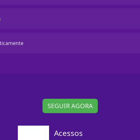
a
aticamente
SEGUIR AGORA
Acessos