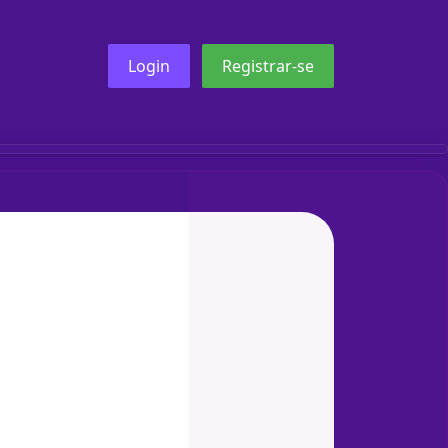
Login
Registrar-se