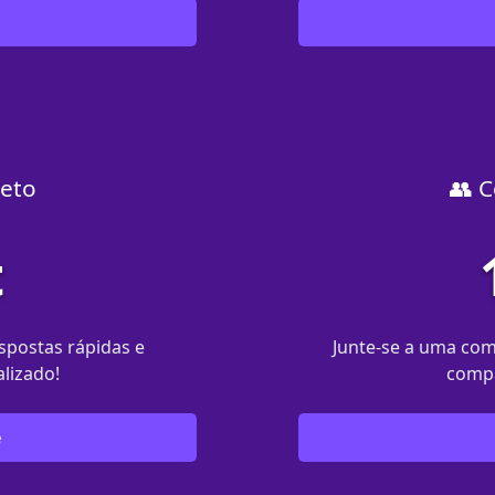
reto
👥 
t
espostas rápidas e
Junte-se a uma com
lizado!
compa
e