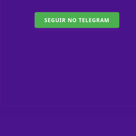
SEGUIR NO TELEGRAM