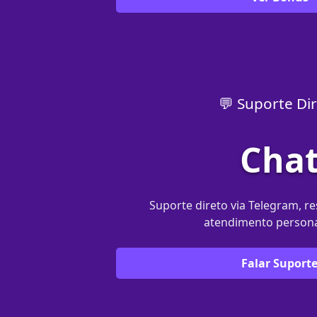
💬 Suporte Di
Cha
Suporte direto via Telegram, r
atendimento persona
Falar Suport