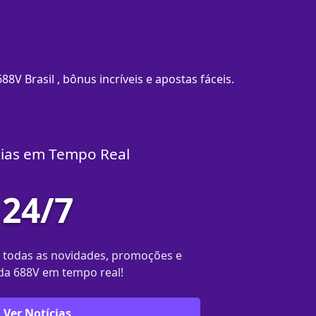
V Brasil , bônus incríveis e apostas fáceis.
cias em Tempo Real
24/7
e todas as novidades, promoções e
da 688V em tempo real!
Ver Notícias