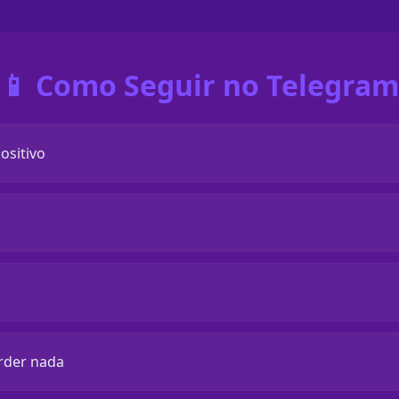
📱 Como Seguir no Telegram
ositivo
erder nada