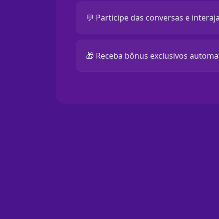
💬 Participe das conversas e interaj
🎁 Receba bônus exclusivos autom