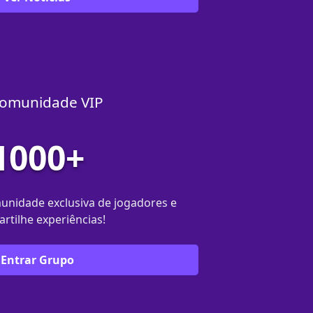
Comunidade VIP
1000+
unidade exclusiva de jogadores e
rtilhe experiências!
Entrar Grupo