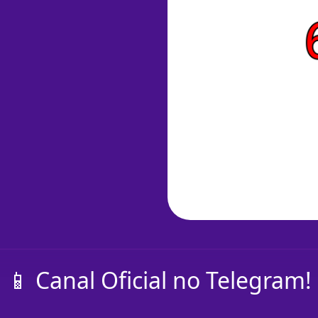
📱 Canal Oficial no Telegram!