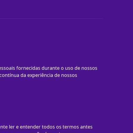
essoais fornecidas durante o uso de nossos
 contínua da experiência de nossos
nte ler e entender todos os termos antes