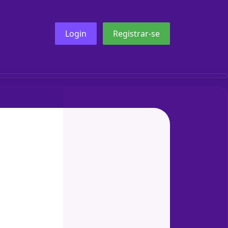
Login
Registrar-se