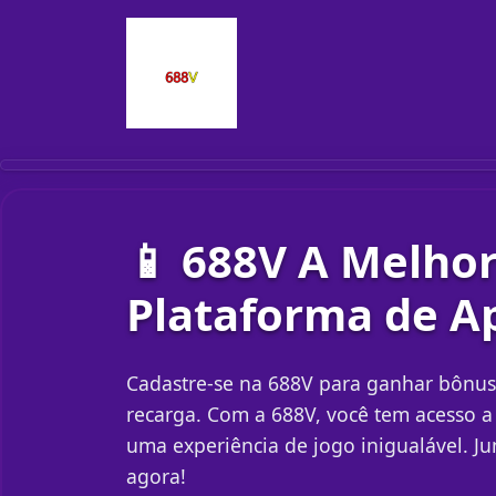
📱 688V A Melho
Plataforma de A
Cadastre-se na 688V para ganhar bônus
recarga. Com a 688V, você tem acesso a
uma experiência de jogo inigualável. J
agora!