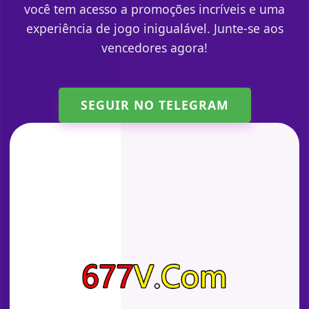
você tem acesso a promoções incríveis e uma
experiência de jogo inigualável. Junte-se aos
vencedores agora!
SEGUIR NO TELEGRAM