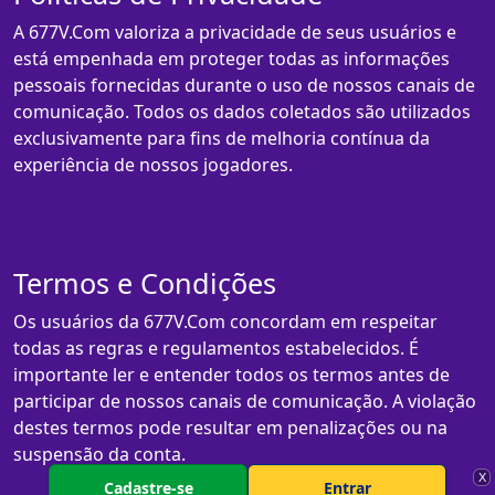
A 677V.Com valoriza a privacidade de seus usuários e
está empenhada em proteger todas as informações
pessoais fornecidas durante o uso de nossos canais de
comunicação. Todos os dados coletados são utilizados
exclusivamente para fins de melhoria contínua da
experiência de nossos jogadores.
Termos e Condições
Os usuários da 677V.Com concordam em respeitar
todas as regras e regulamentos estabelecidos. É
importante ler e entender todos os termos antes de
participar de nossos canais de comunicação. A violação
destes termos pode resultar em penalizações ou na
suspensão da conta.
X
Cadastre-se
Entrar