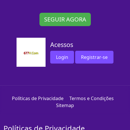
SEGUIR AGORA
Acessos
Login
Registrar-se
Políticas de Privacidade
Termos e Condições
Sitemap
Políticas de Privacidade