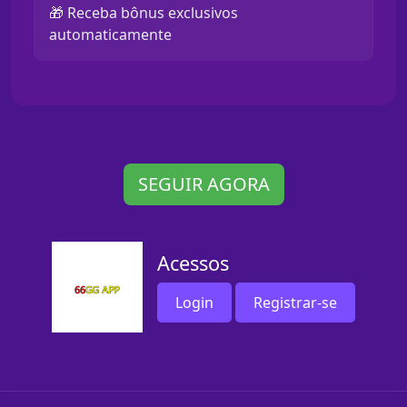
🎁 Receba bônus exclusivos
automaticamente
SEGUIR AGORA
Acessos
Login
Registrar-se