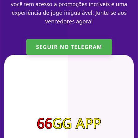
você tem acesso a promoções incríveis e uma
experiência de jogo inigualável. Junte-se aos
vencedores agora!
SEGUIR NO TELEGRAM