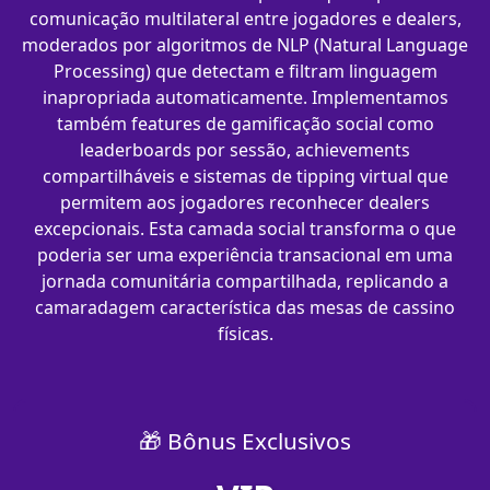
comunicação multilateral entre jogadores e dealers,
moderados por algoritmos de NLP (Natural Language
Processing) que detectam e filtram linguagem
inapropriada automaticamente. Implementamos
também features de gamificação social como
leaderboards por sessão, achievements
compartilháveis e sistemas de tipping virtual que
permitem aos jogadores reconhecer dealers
excepcionais. Esta camada social transforma o que
poderia ser uma experiência transacional em uma
jornada comunitária compartilhada, replicando a
camaradagem característica das mesas de cassino
físicas.
🎁 Bônus Exclusivos