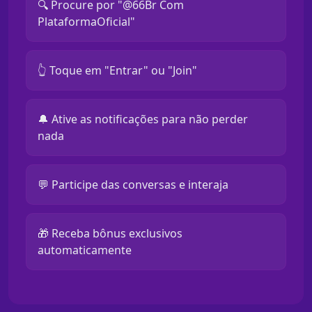
🔍 Procure por "@66Br Com
PlataformaOficial"
👆 Toque em "Entrar" ou "Join"
🔔 Ative as notificações para não perder
nada
💬 Participe das conversas e interaja
🎁 Receba bônus exclusivos
automaticamente