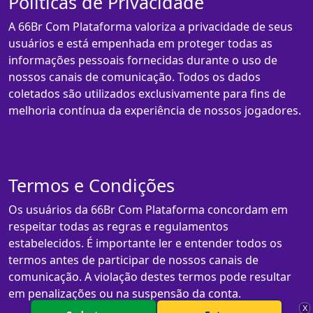
Políticas de Privacidade
A 66Br Com Plataforma valoriza a privacidade de seus
usuários e está empenhada em proteger todas as
informações pessoais fornecidas durante o uso de
nossos canais de comunicação. Todos os dados
coletados são utilizados exclusivamente para fins de
melhoria contínua da experiência de nossos jogadores.
Termos e Condições
Os usuários da 66Br Com Plataforma concordam em
respeitar todas as regras e regulamentos
estabelecidos. É importante ler e entender todos os
termos antes de participar de nossos canais de
comunicação. A violação destes termos pode resultar
em penalizações ou na suspensão da conta.
X