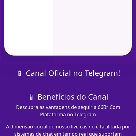
📱 Canal Oficial no Telegram!
📱 Benefícios do Canal
Descubra as vantagens de seguir a 66Br Com
Plataforma no Telegram
A dimensão social do nosso live casino é facilitada por
sistemas de chat em tempo real que suportam