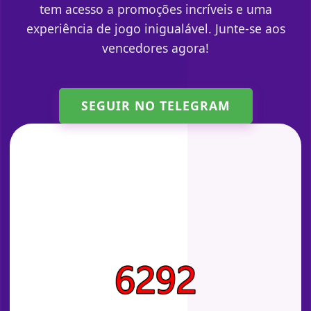
tem acesso a promoções incríveis e uma
experiência de jogo inigualável. Junte-se aos
vencedores agora!
SEGUIR NO TELEGRAM