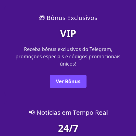
🎁 Bônus Exclusivos
VIP
Receba bônus exclusivos do Telegram,
promoções especiais e códigos promocionais
únicos!
Ver Bônus
📢 Notícias em Tempo Real
24/7