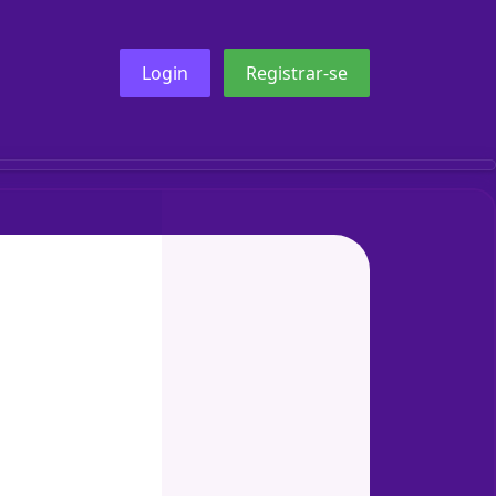
Login
Registrar-se