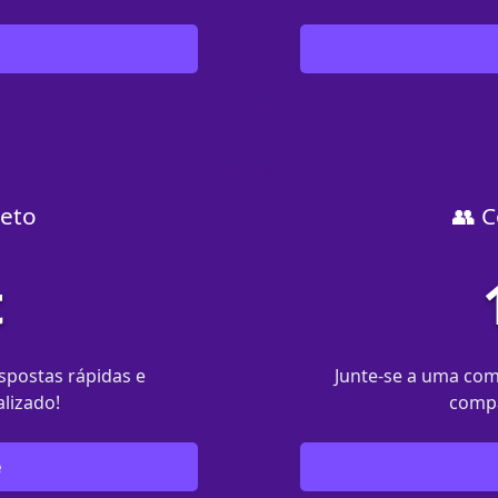
reto
👥 
t
espostas rápidas e
Junte-se a uma com
lizado!
compa
e