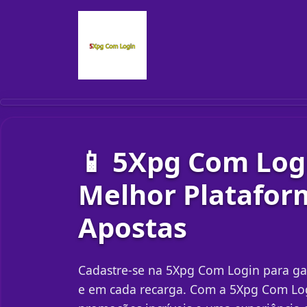
📱 5Xpg Com Log
Melhor Platafor
Apostas
Cadastre-se na 5Xpg Com Login para g
e em cada recarga. Com a 5Xpg Com Log