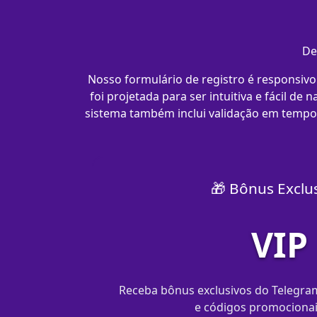
De
Nosso formulário de registro é responsivo 
foi projetada para ser intuitiva e fácil d
sistema também inclui validação em tempo 
🎁 Bônus Exclu
VIP
Receba bônus exclusivos do Telegra
e códigos promocionai