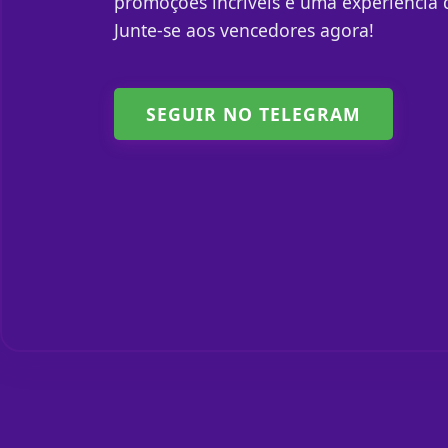
promoções incríveis e uma experiência d
Junte-se aos vencedores agora!
SEGUIR NO TELEGRAM