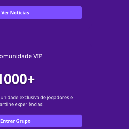
Ver Notícias
Comunidade VIP
1000+
unidade exclusiva de jogadores e
rtilhe experiências!
Entrar Grupo