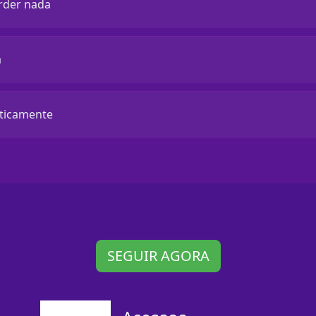
erder nada
a
aticamente
SEGUIR AGORA