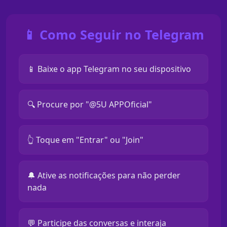
📱 Como Seguir no Telegram
📱 Baixe o app Telegram no seu dispositivo
🔍 Procure por "@5U APPOficial"
👆 Toque em "Entrar" ou "Join"
🔔 Ative as notificações para não perder
nada
💬 Participe das conversas e interaja