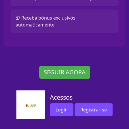
🎁 Receba bônus exclusivos
automaticamente
SEGUIR AGORA
Acessos
Login
Registrar-se