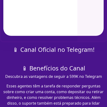
📱 Canal Oficial no Telegram!
📱 Benefícios do Canal
Descubra as vantagens de seguir a 599K no Telegram
Esses agentes têm a tarefa de responder perguntas
sobre como criar uma conta, como depositar ou retirar
dinheiro, e como resolver problemas técnicos. Além
disso, o suporte também está preparado para lidar