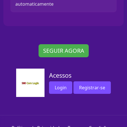
automaticamente
SEGUIR AGORA
Acessos
Login
Registrar-se