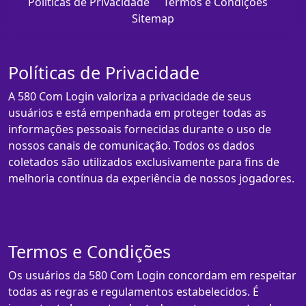
Políticas de Privacidade
Termos e Condições
Sitemap
Políticas de Privacidade
A 580 Com Login valoriza a privacidade de seus
usuários e está empenhada em proteger todas as
informações pessoais fornecidas durante o uso de
nossos canais de comunicação. Todos os dados
coletados são utilizados exclusivamente para fins de
melhoria contínua da experiência de nossos jogadores.
Termos e Condições
Os usuários da 580 Com Login concordam em respeitar
todas as regras e regulamentos estabelecidos. É