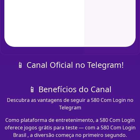
📱 Canal Oficial no Telegram!
📱 Benefícios do Canal
Descubra as vantagens de seguir a 580 Com Login no
Telegram
Como plataforma de entretenimento, a 580 Com Login
oferece jogos grátis para teste — com a 580 Com Login
Brasil , a diversão começa no primeiro segundo.