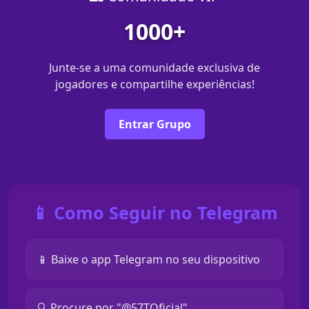
1000+
Junte-se a uma comunidade exclusiva de
jogadores e compartilhe experiências!
Entrar Grupo
📱 Como Seguir no Telegram
📱 Baixe o app Telegram no seu dispositivo
🔍 Procure por "@57TOficial"