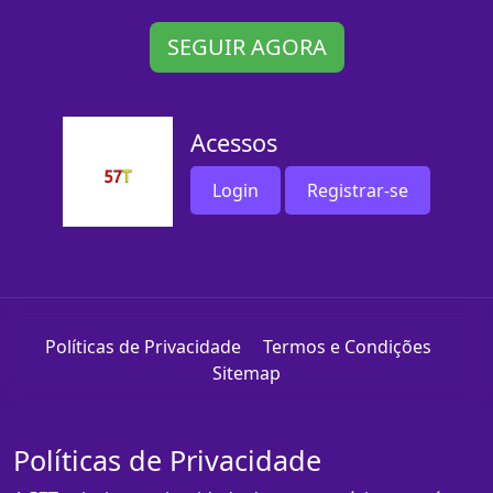
SEGUIR AGORA
Acessos
Login
Registrar-se
Políticas de Privacidade
Termos e Condições
Sitemap
Políticas de Privacidade