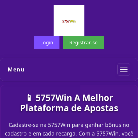
Login
Registrar-se
Menu
📱 5757Win A Melhor
Plataforma de Apostas
Cadastre-se na 5757Win para ganhar bônus no
cadastro e em cada recarga. Com a 5757Win, você