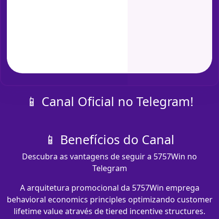
📱 Canal Oficial no Telegram!
📱 Benefícios do Canal
Descubra as vantagens de seguir a 5757Win no
Telegram
A arquitetura promocional da 5757Win emprega
behavioral economics principles optimizando customer
lifetime value através de tiered incentive structures.