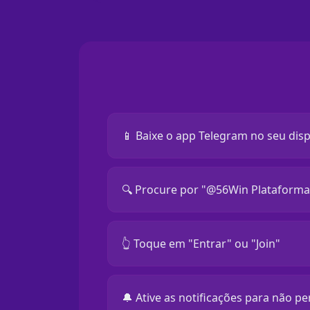
📱 Baixe o app Telegram no seu disp
🔍 Procure por "@56Win PlataformaO
👆 Toque em "Entrar" ou "Join"
🔔 Ative as notificações para não p