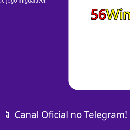
e jogo inigualável.
📱 Canal Oficial no Telegram!