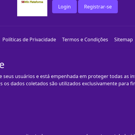
Login
Registrar-se
Políticas de Privacidade
Termos e Condições
Sitemap
de
de seus usuários e está empenhada em proteger todas as i
 os dados coletados são utilizados exclusivamente para fi