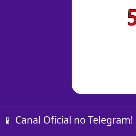
📱 Canal Oficial no Telegram!