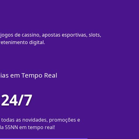
gos de cassino, apostas esportivas, slots,
etenimento digital.
cias em Tempo Real
24/7
e todas as novidades, promoções e
da 55NN em tempo real!