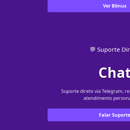
Ver Bônus
💬 Suporte Di
Cha
Suporte direto via Telegram, r
atendimento persona
Falar Suport