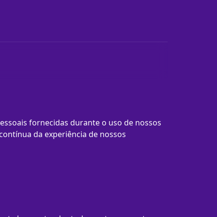
essoais fornecidas durante o uso de nossos
 contínua da experiência de nossos