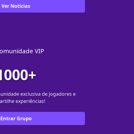
Ver Notícias
Comunidade VIP
1000+
unidade exclusiva de jogadores e
rtilhe experiências!
Entrar Grupo