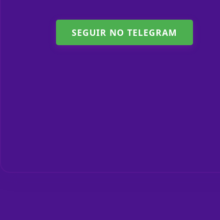
SEGUIR NO TELEGRAM