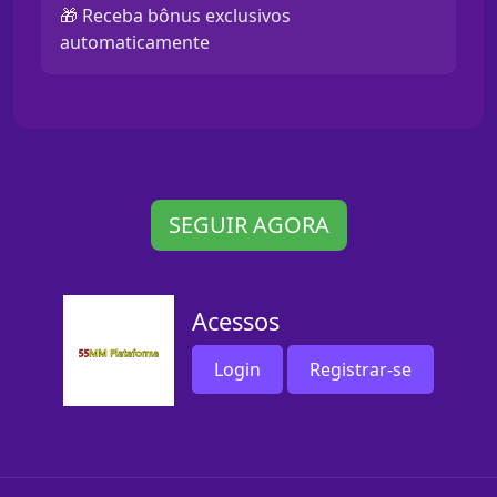
🎁 Receba bônus exclusivos
automaticamente
SEGUIR AGORA
Acessos
Login
Registrar-se