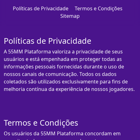
Políticas de Privacidade
Termos e Condições
Sitemap
Políticas de Privacidade
A 55MM Plataforma valoriza a privacidade de seus
usuários e está empenhada em proteger todas as
informações pessoais fornecidas durante o uso de
nossos canais de comunicação. Todos os dados
coletados são utilizados exclusivamente para fins de
melhoria contínua da experiência de nossos jogadores.
Termos e Condições
Os usuários da 55MM Plataforma concordam em