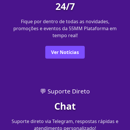
24/7
Fique por dentro de todas as novidades,
promoções e eventos da 55MM Plataforma em
tempo real!
Ver Notícias
💬 Suporte Direto
Chat
Suporte direto via Telegram, respostas rápidas e
atendimento personalizado!