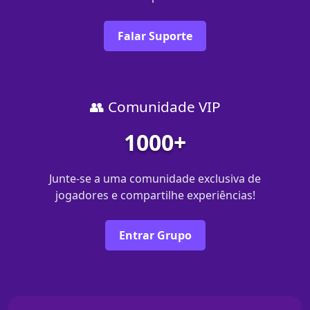
Falar Suporte
👥 Comunidade VIP
1000+
Junte-se a uma comunidade exclusiva de
jogadores e compartilhe experiências!
Entrar Grupo