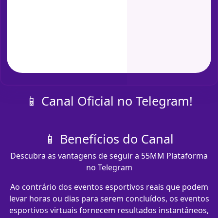
📱 Canal Oficial no Telegram!
📱 Benefícios do Canal
Descubra as vantagens de seguir a 55MM Plataforma
no Telegram
Ao contrário dos eventos esportivos reais que podem
levar horas ou dias para serem concluídos, os eventos
esportivos virtuais fornecem resultados instantâneos,