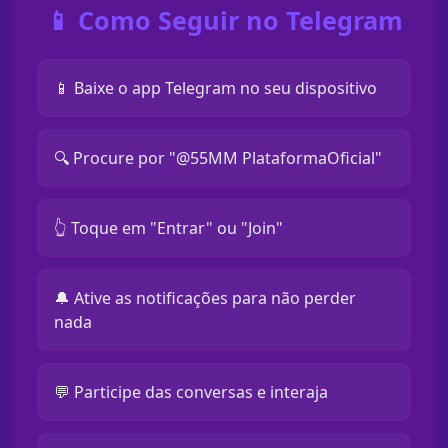
📱 Como Seguir no Telegram
📱 Baixe o app Telegram no seu dispositivo
🔍 Procure por "@55MM PlataformaOficial"
👆 Toque em "Entrar" ou "Join"
🔔 Ative as notificações para não perder
nada
💬 Participe das conversas e interaja