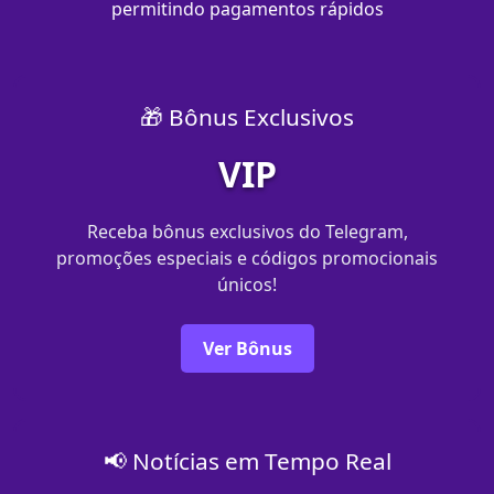
permitindo pagamentos rápidos
🎁 Bônus Exclusivos
VIP
Receba bônus exclusivos do Telegram,
promoções especiais e códigos promocionais
únicos!
Ver Bônus
📢 Notícias em Tempo Real