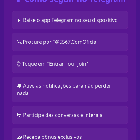
📱 Baixe o app Telegram no seu dispositivo
🔍 Procure por "@5567.ComOficial"
👆 Toque em "Entrar" ou "Join"
🔔 Ative as notificações para não perder
nada
💬 Participe das conversas e interaja
🎁 Receba bônus exclusivos