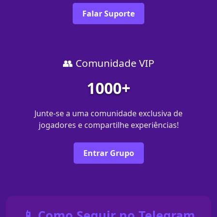
Falar Suporte
👥 Comunidade VIP
1000+
Junte-se a uma comunidade exclusiva de
jogadores e compartilhe experiências!
Entrar Grupo
📱 Como Seguir no Telegram