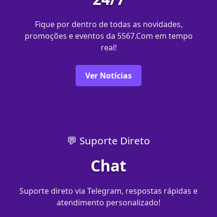
Fique por dentro de todas as novidades,
promoções e eventos da 5567.Com em tempo
real!
Ver Notícias
💬 Suporte Direto
Chat
Suporte direto via Telegram, respostas rápidas e
atendimento personalizado!