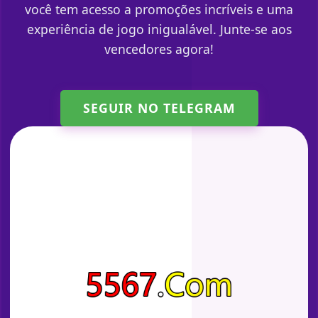
você tem acesso a promoções incríveis e uma
experiência de jogo inigualável. Junte-se aos
vencedores agora!
SEGUIR NO TELEGRAM