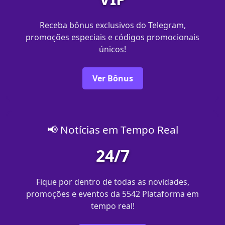
Receba bônus exclusivos do Telegram,
promoções especiais e códigos promocionais
únicos!
Ver Bônus
📢 Notícias em Tempo Real
24/7
Fique por dentro de todas as novidades,
promoções e eventos da 5542 Plataforma em
tempo real!