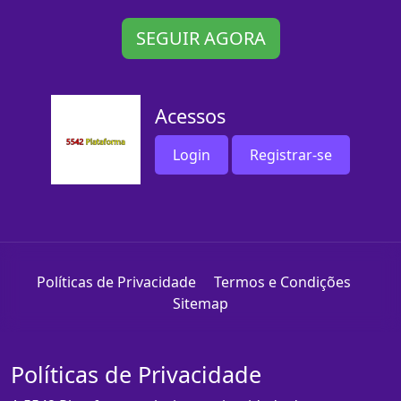
SEGUIR AGORA
Acessos
Login
Registrar-se
Políticas de Privacidade
Termos e Condições
Sitemap
Políticas de Privacidade