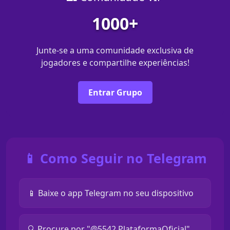
1000+
Junte-se a uma comunidade exclusiva de
jogadores e compartilhe experiências!
Entrar Grupo
📱 Como Seguir no Telegram
📱 Baixe o app Telegram no seu dispositivo
🔍 Procure por "@5542 PlataformaOficial"