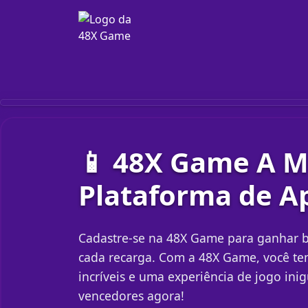
📱 48X Game A M
Plataforma de A
Cadastre-se na 48X Game para ganhar 
cada recarga. Com a 48X Game, você t
incríveis e uma experiência de jogo inig
vencedores agora!