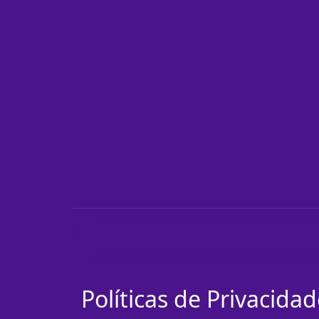
Políticas de Privacida