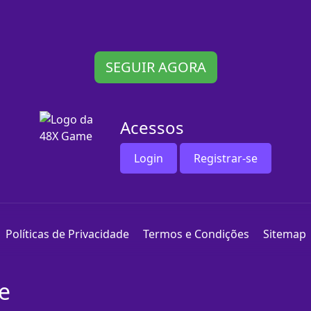
SEGUIR AGORA
Acessos
Login
Registrar-se
Políticas de Privacidade
Termos e Condições
Sitemap
de