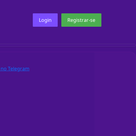
Login
Registrar-se