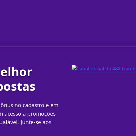
elhor
postas
bônus no cadastro e em
em acesso a promoções
ualável. Junte-se aos