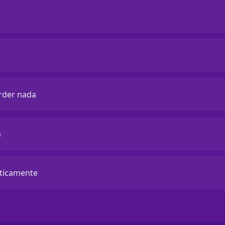
erder nada
a
aticamente