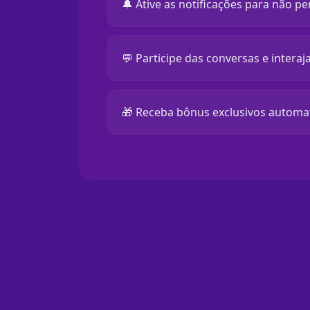
🔔 Ative as notificações para não p
💬 Participe das conversas e interaj
🎁 Receba bônus exclusivos autom