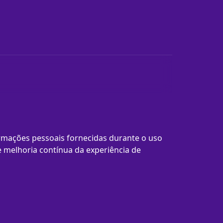
ormações pessoais fornecidas durante o uso
e melhoria contínua da experiência de