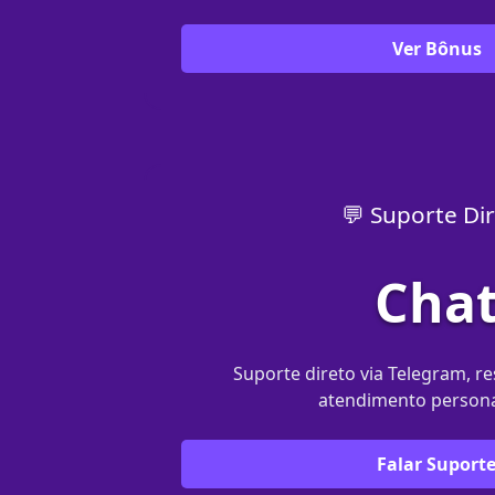
Ver Bônus
💬 Suporte Di
Cha
Suporte direto via Telegram, r
atendimento persona
Falar Suport