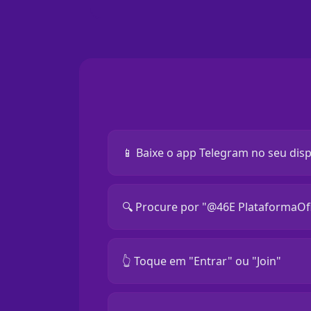
📱 Baixe o app Telegram no seu disp
🔍 Procure por "@46E PlataformaOfi
👆 Toque em "Entrar" ou "Join"