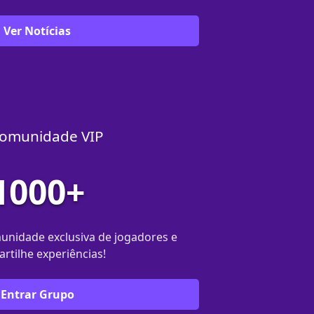
Ver Notícias
Comunidade VIP
1000+
unidade exclusiva de jogadores e
rtilhe experiências!
Entrar Grupo