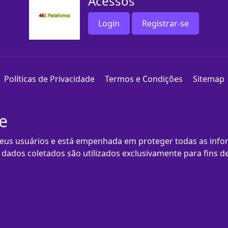
Acessos
Login
Registrar-se
Políticas de Privacidade
Termos e Condições
Sitemap
de
 seus usuários e está empenhada em proteger todas as inf
dados coletados são utilizados exclusivamente para fins d