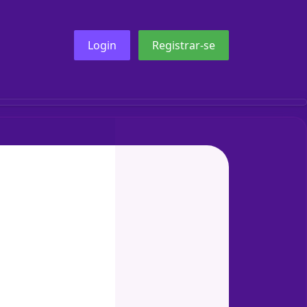
Login
Registrar-se