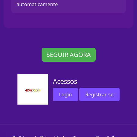
automaticamente
SEGUIR AGORA
Acessos
Login
Registrar-se