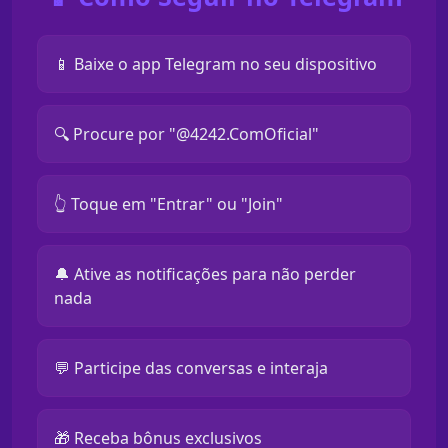
📱 Baixe o app Telegram no seu dispositivo
🔍 Procure por "@4242.ComOficial"
👆 Toque em "Entrar" ou "Join"
🔔 Ative as notificações para não perder
nada
💬 Participe das conversas e interaja
🎁 Receba bônus exclusivos