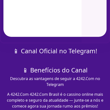
📱 Canal Oficial no Telegram!
📱 Benefícios do Canal
Descubra as vantagens de seguir a 4242.Com no
Telegram
A 4242.Com 4242.Com Brasil é o cassino online mais
completo e seguro da atualidade — junte-se a nós e
comece agora sua jornada rumo aos prêmios!