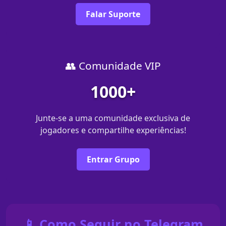
Falar Suporte
👥 Comunidade VIP
1000+
Junte-se a uma comunidade exclusiva de
jogadores e compartilhe experiências!
Entrar Grupo
📱 Como Seguir no Telegram