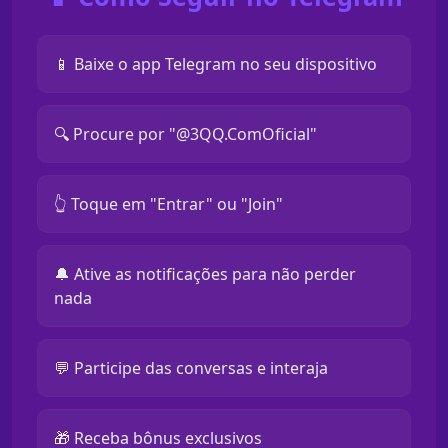
📱 Baixe o app Telegram no seu dispositivo
🔍 Procure por "@3QQ.ComOficial"
👆 Toque em "Entrar" ou "Join"
🔔 Ative as notificações para não perder
nada
💬 Participe das conversas e interaja
🎁 Receba bônus exclusivos