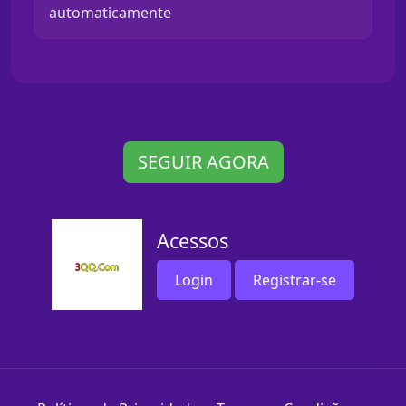
automaticamente
SEGUIR AGORA
Acessos
Login
Registrar-se