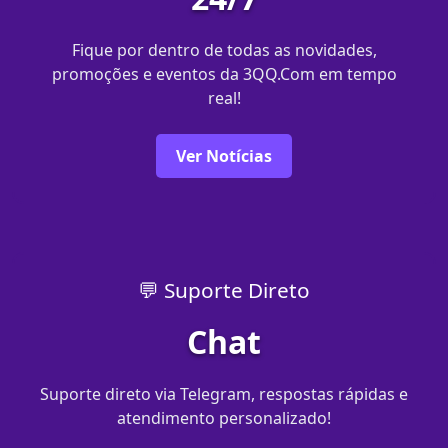
Fique por dentro de todas as novidades,
promoções e eventos da 3QQ.Com em tempo
real!
Ver Notícias
💬 Suporte Direto
Chat
Suporte direto via Telegram, respostas rápidas e
atendimento personalizado!