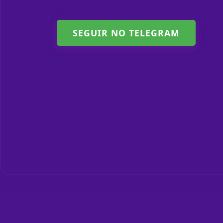
SEGUIR NO TELEGRAM