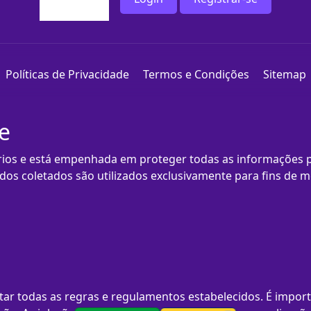
Políticas de Privacidade
Termos e Condições
Sitemap
de
ários e está empenhada em proteger todas as informações 
os coletados são utilizados exclusivamente para fins de m
r todas as regras e regulamentos estabelecidos. É import