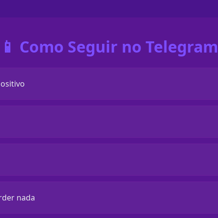
📱 Como Seguir no Telegram
ositivo
erder nada