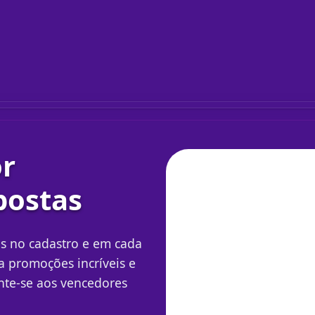
or
postas
s no cadastro e em cada
a promoções incríveis e
unte-se aos vencedores