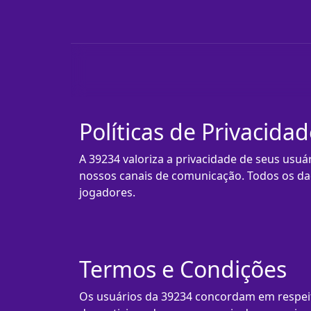
Políticas de Privacida
A 39234 valoriza a privacidade de seus usu
nossos canais de comunicação. Todos os dad
jogadores.
Termos e Condições
Os usuários da 39234 concordam em respeita