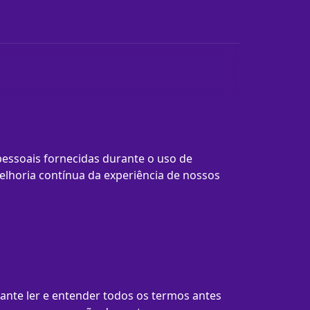
pessoais fornecidas durante o uso de
elhoria contínua da experiência de nossos
ante ler e entender todos os termos antes