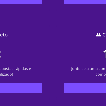
reto
👥 
t
espostas rápidas e
Junte-se a uma com
lizado!
compa
e