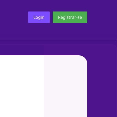
Login
Registrar-se