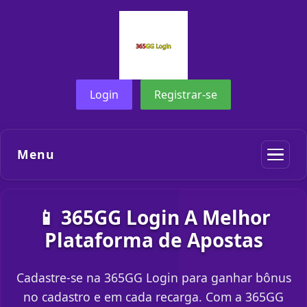
Login
Registrar-se
Menu
📱 365GG Login A Melhor
Plataforma de Apostas
Cadastre-se na 365GG Login para ganhar bônus
no cadastro e em cada recarga. Com a 365GG