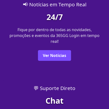
📢 Notícias em Tempo Real
24/7
Fique por dentro de todas as novidades,
promoções e eventos da 365GG Login em tempo
real!
Ver Notícias
💬 Suporte Direto
Chat