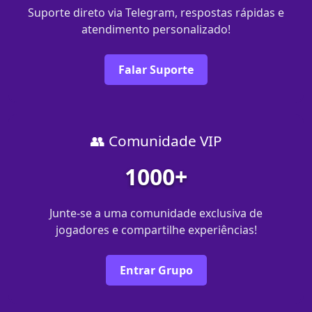
Suporte direto via Telegram, respostas rápidas e
atendimento personalizado!
Falar Suporte
👥 Comunidade VIP
1000+
Junte-se a uma comunidade exclusiva de
jogadores e compartilhe experiências!
Entrar Grupo