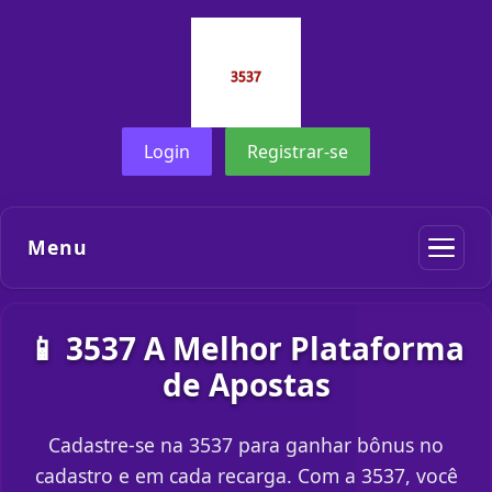
Login
Registrar-se
Menu
📱 3537 A Melhor Plataforma
de Apostas
Cadastre-se na 3537 para ganhar bônus no
cadastro e em cada recarga. Com a 3537, você