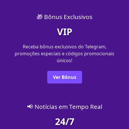
🎁 Bônus Exclusivos
VIP
Receba bônus exclusivos do Telegram,
promoções especiais e códigos promocionais
únicos!
Ver Bônus
📢 Notícias em Tempo Real
24/7