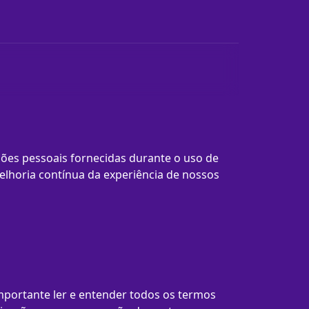
ões pessoais fornecidas durante o uso de
elhoria contínua da experiência de nossos
mportante ler e entender todos os termos