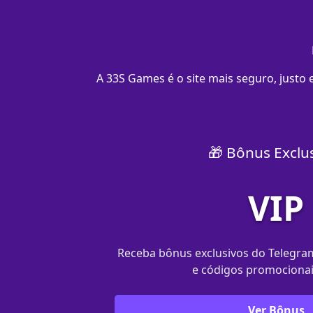
A 33S Games é o site mais seguro, justo 
🎁 Bônus Exclu
VIP
Receba bônus exclusivos do Telegra
e códigos promocionai
Ver Bônus