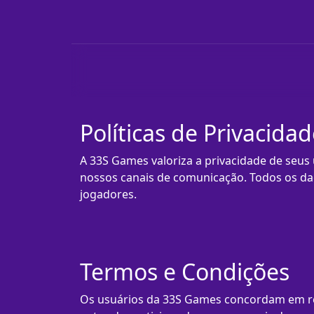
Políticas de Privacida
A 33S Games valoriza a privacidade de seu
nossos canais de comunicação. Todos os dad
jogadores.
Termos e Condições
Os usuários da 33S Games concordam em res