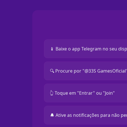
📱 Baixe o app Telegram no seu disp
🔍 Procure por "@33S GamesOficial
👆 Toque em "Entrar" ou "Join"
🔔 Ative as notificações para não p