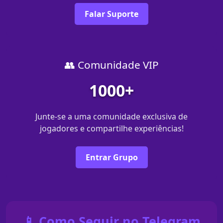
Falar Suporte
👥 Comunidade VIP
1000+
Junte-se a uma comunidade exclusiva de
jogadores e compartilhe experiências!
Entrar Grupo
📱 Como Seguir no Telegram