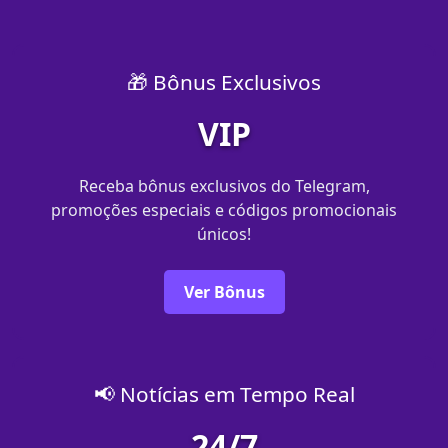
🎁 Bônus Exclusivos
VIP
Receba bônus exclusivos do Telegram,
promoções especiais e códigos promocionais
únicos!
Ver Bônus
📢 Notícias em Tempo Real
24/7