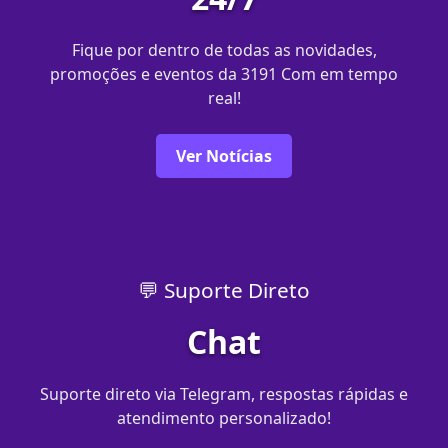
Fique por dentro de todas as novidades,
promoções e eventos da 3191 Com em tempo
real!
Ver Notícias
💬 Suporte Direto
Chat
Suporte direto via Telegram, respostas rápidas e
atendimento personalizado!