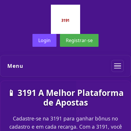
Login
Registrar-se
Menu
📱 3191 A Melhor Plataforma
de Apostas
Cadastre-se na 3191 para ganhar bônus no
cadastro e em cada recarga. Com a 3191, você