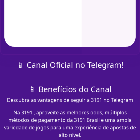
📱 Canal Oficial no Telegram!
📱 Benefícios do Canal
Descubra as vantagens de seguir a 3191 no Telegram
Na 3191 , aproveite as melhores odds, múltiplos
métodos de pagamento da 3191 Brasil e uma ampla
variedade de jogos para uma experiência de apostas de
alto nível.