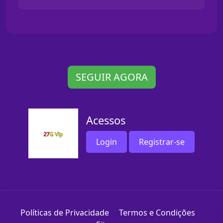
SEGUIR AGORA
Acessos
Login
Registrar-se
Políticas de Privacidade
Termos e Condições