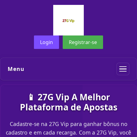
Login
Registrar-se
Menu
📱 27G Vip A Melhor
Plataforma de Apostas
Cadastre-se na 27G Vip para ganhar bônus no
cadastro e em cada recarga. Com a 27G Vip, você