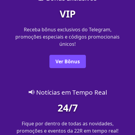
VIP
Receba bônus exclusivos do Telegram,
promoções especiais e códigos promocionais
únicos!
Ver Bônus
📢 Notícias em Tempo Real
24/7
Fique por dentro de todas as novidades,
promoções e eventos da 22R em tempo real!