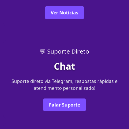
Ver Notícias
💬 Suporte Direto
Chat
Suporte direto via Telegram, respostas rápidas e
atendimento personalizado!
Falar Suporte