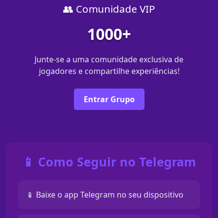
👥 Comunidade VIP
1000+
Junte-se a uma comunidade exclusiva de
jogadores e compartilhe experiências!
Entrar Grupo
📱 Como Seguir no Telegram
📱 Baixe o app Telegram no seu dispositivo