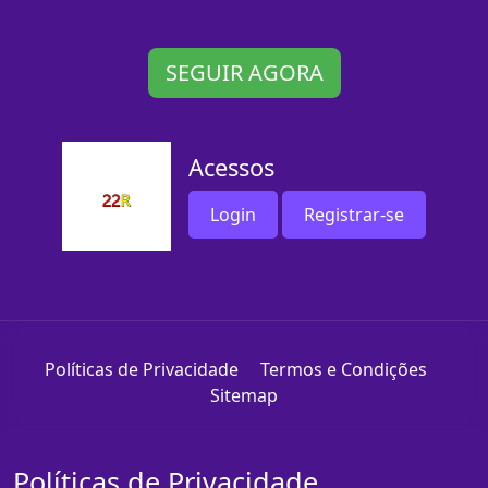
SEGUIR AGORA
Acessos
Login
Registrar-se
Políticas de Privacidade
Termos e Condições
Sitemap
Políticas de Privacidade