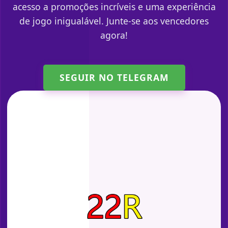
acesso a promoções incríveis e uma experiência
de jogo inigualável. Junte-se aos vencedores
agora!
SEGUIR NO TELEGRAM