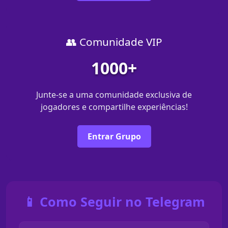
👥 Comunidade VIP
1000+
Junte-se a uma comunidade exclusiva de
jogadores e compartilhe experiências!
Entrar Grupo
📱 Como Seguir no Telegram