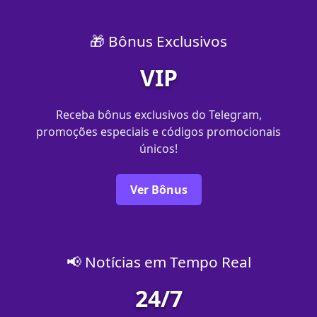
🎁 Bônus Exclusivos
VIP
Receba bônus exclusivos do Telegram,
promoções especiais e códigos promocionais
únicos!
Ver Bônus
📢 Notícias em Tempo Real
24/7