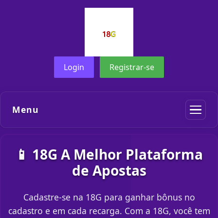
Login
Registrar-se
Menu
📱 18G A Melhor Plataforma
de Apostas
Cadastre-se na 18G para ganhar bônus no
cadastro e em cada recarga. Com a 18G, você tem