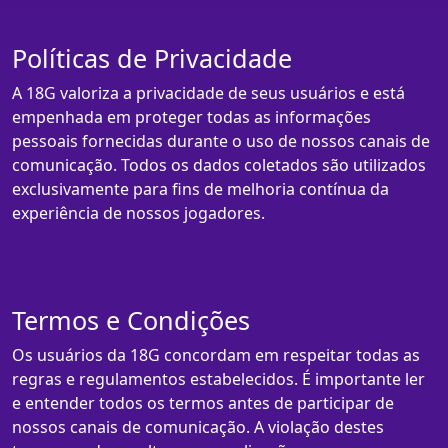
Políticas de Privacidade
A 18G valoriza a privacidade de seus usuários e está
empenhada em proteger todas as informações
pessoais fornecidas durante o uso de nossos canais de
comunicação. Todos os dados coletados são utilizados
exclusivamente para fins de melhoria contínua da
experiência de nossos jogadores.
Termos e Condições
Os usuários da 18G concordam em respeitar todas as
regras e regulamentos estabelecidos. É importante ler
e entender todos os termos antes de participar de
nossos canais de comunicação. A violação destes