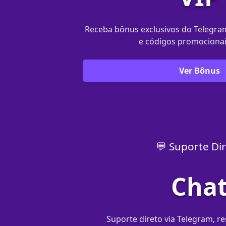
Receba bônus exclusivos do Telegra
e códigos promocionai
Ver Bônus
💬 Suporte Di
Cha
Suporte direto via Telegram, r