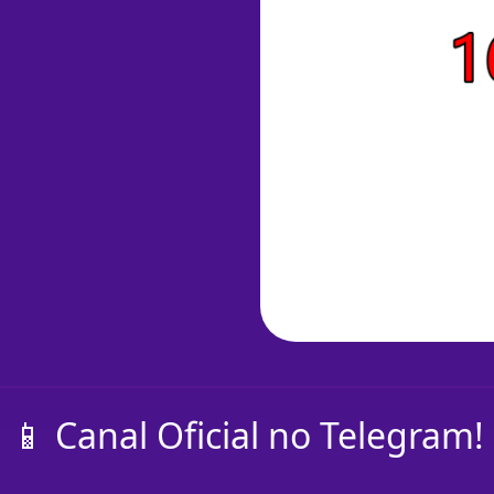
📱 Canal Oficial no Telegram!