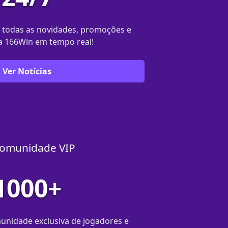
e todas as novidades, promoções e
a 166Win em tempo real!
Ver Notícias
Comunidade VIP
1000+
unidade exclusiva de jogadores e