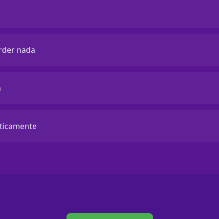
erder nada
a
aticamente