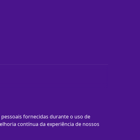
 pessoais fornecidas durante o uso de
elhoria contínua da experiência de nossos