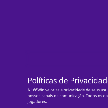
Políticas de Privacida
A 166Win valoriza a privacidade de seus us
nossos canais de comunicação. Todos os dad
jogadores.