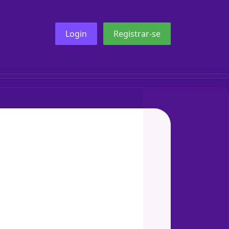
Login
Registrar-se