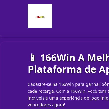
📱 166Win A Mel
Plataforma de A
Cadastre-se na 166Win para ganhar bôn
cada recarga. Com a 166Win, você tem 
incríveis e uma experiência de jogo inig
vencedores agora!