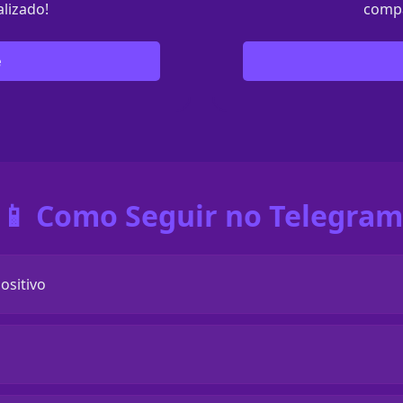
lizado!
compa
e
📱 Como Seguir no Telegram
ositivo