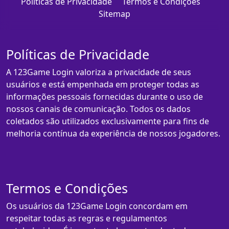
Políticas de Privacidade
Termos e Condições
Sitemap
Políticas de Privacidade
A 123Game Login valoriza a privacidade de seus
usuários e está empenhada em proteger todas as
informações pessoais fornecidas durante o uso de
nossos canais de comunicação. Todos os dados
coletados são utilizados exclusivamente para fins de
melhoria contínua da experiência de nossos jogadores.
Termos e Condições
Os usuários da 123Game Login concordam em
respeitar todas as regras e regulamentos