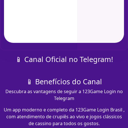
📱 Canal Oficial no Telegram!
📱 Benefícios do Canal
Descubra as vantagens de seguir a 123Game Login no
Telegram
Um app moderno e completo da 123Game Login Brasil ,
com atendimento de crupiês ao vivo e jogos clássicos
de cassino para todos os gostos.