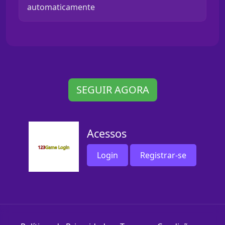
automaticamente
SEGUIR AGORA
Acessos
Login
Registrar-se