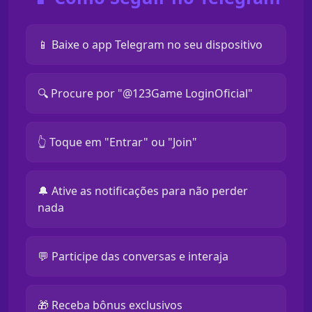
📱 Baixe o app Telegram no seu dispositivo
🔍 Procure por "@123Game LoginOficial"
👆 Toque em "Entrar" ou "Join"
🔔 Ative as notificações para não perder
nada
💬 Participe das conversas e interaja
🎁 Receba bônus exclusivos