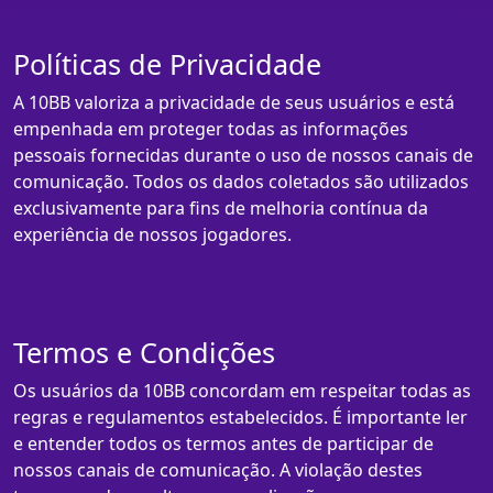
Políticas de Privacidade
A 10BB valoriza a privacidade de seus usuários e está
empenhada em proteger todas as informações
pessoais fornecidas durante o uso de nossos canais de
comunicação. Todos os dados coletados são utilizados
exclusivamente para fins de melhoria contínua da
experiência de nossos jogadores.
Termos e Condições
Os usuários da 10BB concordam em respeitar todas as
regras e regulamentos estabelecidos. É importante ler
e entender todos os termos antes de participar de
nossos canais de comunicação. A violação destes