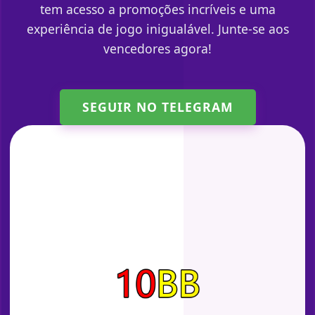
tem acesso a promoções incríveis e uma
experiência de jogo inigualável. Junte-se aos
vencedores agora!
SEGUIR NO TELEGRAM