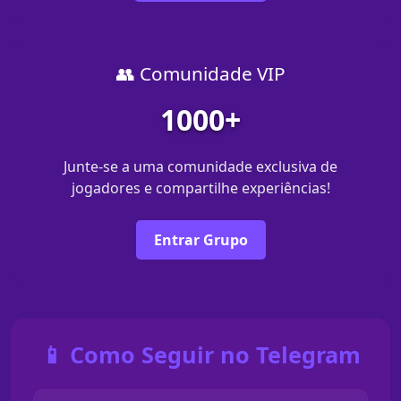
👥 Comunidade VIP
1000+
Junte-se a uma comunidade exclusiva de
jogadores e compartilhe experiências!
Entrar Grupo
📱 Como Seguir no Telegram