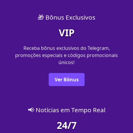
🎁 Bônus Exclusivos
VIP
Receba bônus exclusivos do Telegram,
promoções especiais e códigos promocionais
únicos!
Ver Bônus
📢 Notícias em Tempo Real
24/7