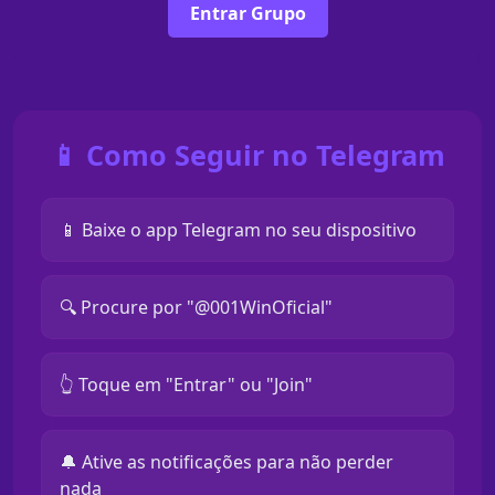
Entrar Grupo
📱 Como Seguir no Telegram
📱 Baixe o app Telegram no seu dispositivo
🔍 Procure por "@001WinOficial"
👆 Toque em "Entrar" ou "Join"
🔔 Ative as notificações para não perder
nada