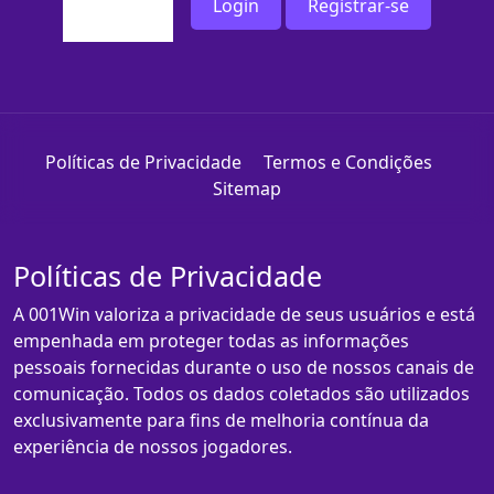
Login
Registrar-se
Políticas de Privacidade
Termos e Condições
Sitemap
Políticas de Privacidade
A 001Win valoriza a privacidade de seus usuários e está
empenhada em proteger todas as informações
pessoais fornecidas durante o uso de nossos canais de
comunicação. Todos os dados coletados são utilizados
exclusivamente para fins de melhoria contínua da
experiência de nossos jogadores.